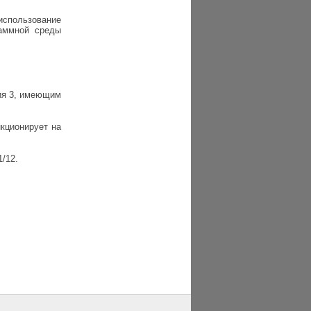
спользование
аммной среды
ия 3, имеющим
нкционирует на
/12.