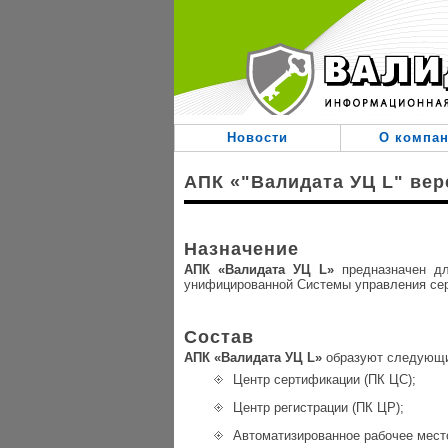
Перейти
к
содержанию
.
Новости
О компа
АПК «"Валидата УЦ L" вер
Назначение
АПК «Валидата УЦ L»
предназначен дл
унифицированной Cистемы управления сер
Состав
АПК «Валидата УЦ L»
образуют следующи
Центр сертификации (ПК ЦС);
Центр регистрации (ПК ЦР);
Автоматизированное рабочее мест