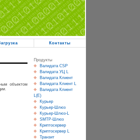
Загрузка
Контакты
Продукты
Валидата CSP
Валидата УЦ L
Валидата Клиент
Валидата Клиент L
ным объектом
ии.
Валидата Клиент
L(E)
Курьер
Курьер-Шлюз
Курьер-Шлюз-L
SMTP-Шлюз
Криптосервер
Криптосервер L
Транзит