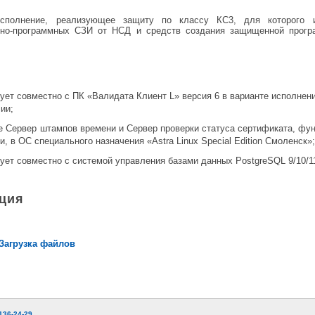
полнение, реализующее защиту по классу КС3, для которого и
но-программных СЗИ от НСД и средств создания защищенной прогр
ет совместно с ПК «Валидата Клиент L» версия 6 в варианте исполнен
ии;
ле Сервер штампов времени и Сервер проверки статуса сертификата, фу
, в ОС специального назначения «Astra Linux Special Edition Смоленск»;
ет совместно c системой управления базами данных PostgreSQL 9/10/11
ция
Загрузка файлов
)136-24-29