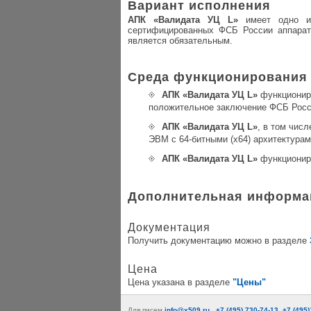
Вариант исполнения
АПК «Валидата УЦ L»
имеет одно ис
сертифицированных ФСБ России аппарат
является обязательным.
Среда функционирования
АПК «Валидата УЦ L»
функциониру
положительное заключение ФСБ Росс
АПК «Валидата УЦ L»
, в том чис
ЭВМ с 64-битными (x64) архитектурами
АПК «Валидата УЦ L»
функциониру
Дополнительная информа
Документация
Получить документацию можно в разделе
Цена
Цена указана в разделе
"Цены"
Для писем
info@x509.ru
,
+7 (495) 730-74-13, +7 (495